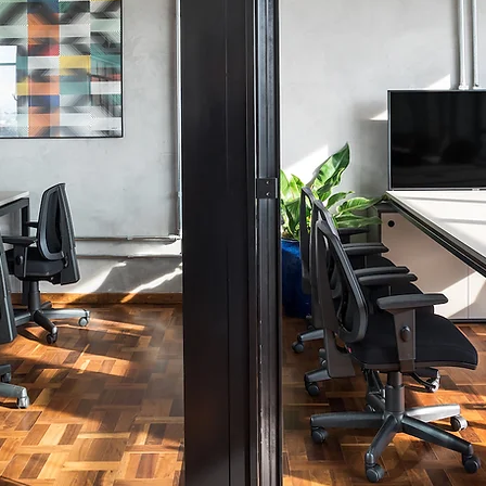
CREATIVES
INNOVATORS
THINKERS