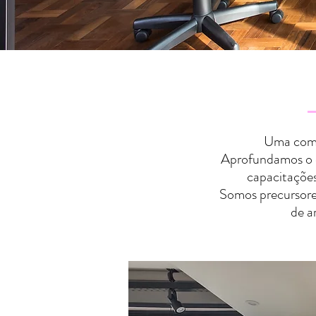
Uma comun
Aprofundamos o c
capacitações 
Somos precursores
de a