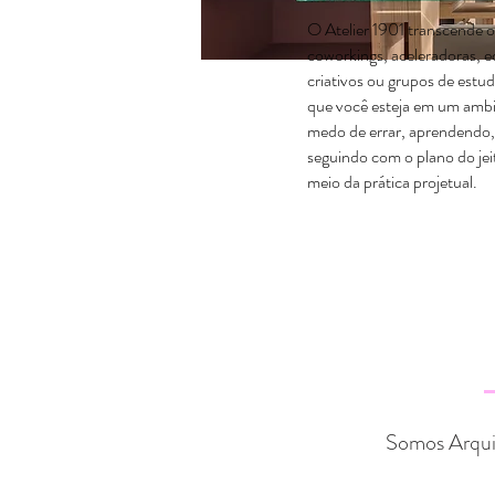
O Atelier 1901 transcende o
coworkings, aceleradoras, 
criativos ou grupos de estu
que você esteja em um ambi
medo de errar, aprendendo
seguindo com o plano do je
meio da prática projetual.
Somos Arqui