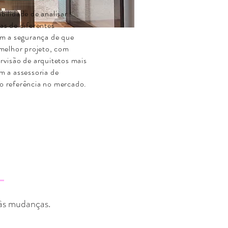
bilidade de analisar
as de diferentes
om a segurança de que
 melhor projeto, com
rvisão de arquitetos mais
m a assessoria de
o referência no mercado.
às mudanças.