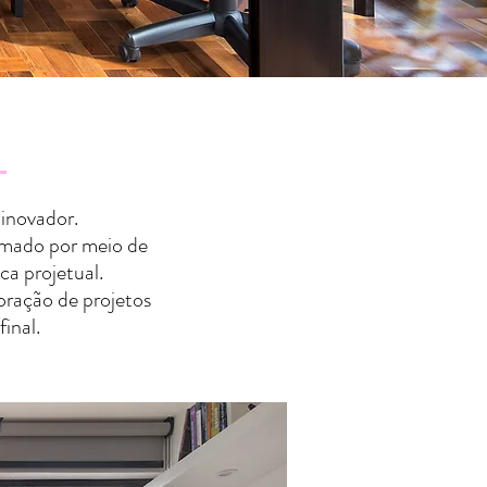
 inovador.
rmado por meio de
ica projetual.
oração de projetos
inal.