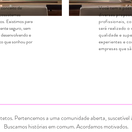
 conceito de
Você tem a possi
ecossistemas
diversas propost
dos. Existimos para
profissionais, c
ente seguro, sem
será realizado o
, desenvolvendo e
qualidade e supe
ito que sonhou por
experientes e co
empresas que sã
MANIFESTO 1901
tetos. Pertencemos a uma comunidade aberta, suscetível 
Buscamos histórias em comum. Acordamos motivados.