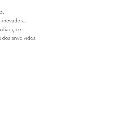
o.
a inovadora.
nfiança e
 dos envolvidos.